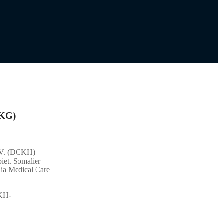
LKG)
e.V. (DCKH)
iet. Somalier
lia Medical Care
CKH-